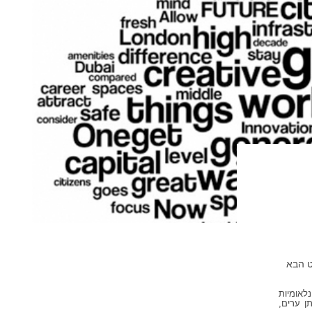
 הבא
לאומיות
ן ערים,