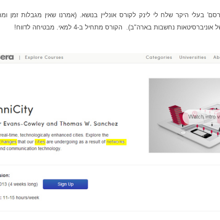
סם' בעלי היקר שלח לי לינק לקורס אונליין בנושא. (אמרנו שאין מגבלות זמן ומ
סיטאות נחשבות בארה"ב). הקורס מתחיל ב-4 למאי. מבטיחה לדווח!