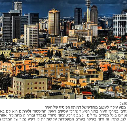
שושני
מנוע עיקרי לעיצוב מחודש של דמותה הפיסית של העיר.
חים' במרכז העיר בתוך המע"ר (מרכז עסקים ראשי) ההיסטורי ולעיתים הוא קם בא
גורים בעל ממדים גדולים ועיצוב ארכיטקטוני מיוחד בנפרד ובריחוק מהמע"ר. (אזור
נו). פתרון זה חיוני בעיקר בערים המקפידות על שמירת קו רקיע נמוך של המרכז הה