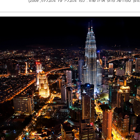
תוך ספרו של פרופ' אריה שחר: 'כפר גלובלי? עיר גלובלית!, 2009)