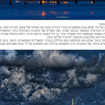
שושני
 ערי עולם גובה מתושביהן מחיר חברתי גבוה; זהו המחיר של קיטוב חברתי הולך ומע
רה העירונית. המעמד הבינוני, שהיה חוט השדרה של החברה העירונית בעיר התעשייתי
 נעשית מבוססת יותר ועשירה יותר, כך גדל הפער ברמת הדיור, רמת הרווחה ואורח הח
הדירות בתל אביב אין צורך להכביר מילים, נכון?)
 בעיר עולם היא תחלופת היום והלילה בבנייני המשרדים המפוארים ביותר. ביום מ
ים ביותר של החברות הרב-לאומיות, ובלילה הם נתפסים על ידי צבא השרתים ועובדי ה