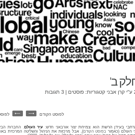
לק ב'
קרן אבני
קטגוריות:
פוסטים
|
3 תגובות
לפוסט הקודם
לפוסט
רחבי בעידן הרשת הוא צמיחת
יצור אורבאני חדש:
עיר העולם
. החברות הבינ
 העולם (כאמור
בפוסט הקודם
), אבל מרכזות את הניהול והשליטה המרכזית באות