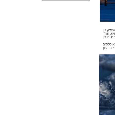
מיק בין
ת, הולך
יים בין
אוכלסים
ניקיון,